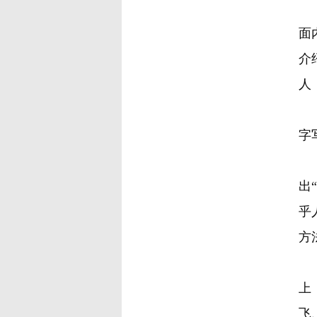
谈
面
介
人
曹
字
曹
出
乎
方
曹
上
飞