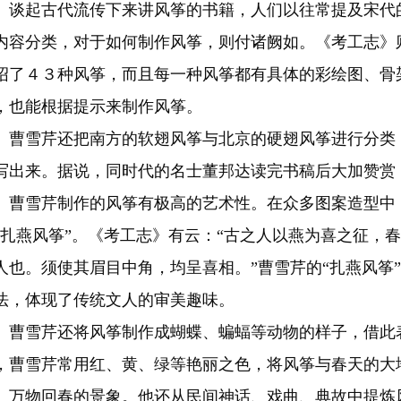
起古代流传下来讲风筝的书籍，人们以往常提及宋代的
内容分类，对于如何制作风筝，则付诸阙如。《考工志》
绍了４３种风筝，而且每一种风筝都有具体的彩绘图、骨
，也能根据提示来制作风筝。
雪芹还把南方的软翅风筝与北京的硬翅风筝进行分类，
写出来。据说，同时代的名士董邦达读完书稿后大加赞赏
雪芹制作的风筝有极高的艺术性。在众多图案造型中，
“扎燕风筝”。《考工志》有云：“古之人以燕为喜之征，
人也。须使其眉目中角，均呈喜相。”曹雪芹的“扎燕风筝
法，体现了传统文人的审美趣味。
雪芹还将风筝制作成蝴蝶、蝙蝠等动物的样子，借此
，曹雪芹常用红、黄、绿等艳丽之色，将风筝与春天的大
、万物回春的景象。他还从民间神话、戏曲、典故中提炼风