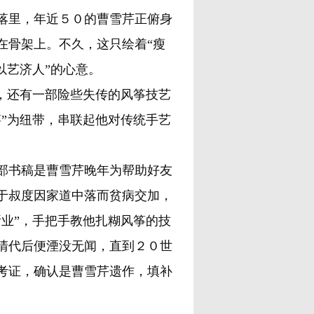
里，年近５０的曹雪芹正俯身
在骨架上。不久，这只绘着“瘦
以艺济人”的心意。
，还有一部险些失传的风筝技艺
”为纽带，串联起他对传统手艺
书稿是曹雪芹晚年为帮助好友
于叔度因家道中落而贫病交加，
业”，手把手教他扎糊风筝的技
清代后便湮没无闻，直到２０世
考证，确认是曹雪芹遗作，填补