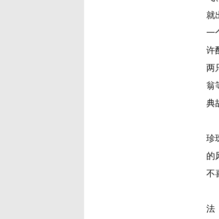
就
一
许
两
翁
典
清
珍
的
不
在
法