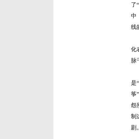
了
中
线
如
化
脉
第
是
筝
怨
制
剧
第