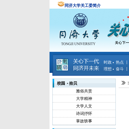
同济大学关工委简介
时政 热点
理想 奋斗
校园 拾贝
雅俗共赏
大学精神
大学人文
诗词抒怀
掌故轶事