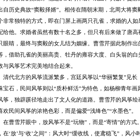
出自历史典故“窦毅择婿”。相传在隋朝末期，北周大将窦
个非常独特的方式，即在门屏上画两只孔雀，求婚的人如
配给他。求婚者虽然有数十名之多，但只有后来做了唐高
只眼睛，最终与窦毅的女儿结为姻缘。曹雪芹据此制作出
等，借助孔雀的美丽高贵、牡丹的雍容大度、白头翁的白
故与风筝艺术完美地结合起来。
代北方的风筝流派繁多，宫廷风筝以“华丽繁复”见长，
珠宝石，民间风筝则以“质朴鲜活”为特色，如杨柳青年画
风筝，独辟蹊径地走出了文人化的道路。曹雪芹的风筝绘画
喜欢民间风筝的浓艳色彩，而是偏爱“浅绛色”“水墨色”。
曹雪芹眼中，放风筝不是“玩物”，而是“寄情”的方式
，在‘放’与‘收’之间”：风大时“缓收线，使鸢稳飞”，风