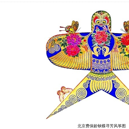
北京费保龄蛱蝶寻芳风筝图