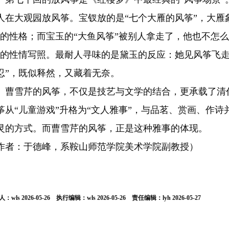
人在大观园放风筝。宝钗放的是“七个大雁的风筝”，大雁象
”的性格；而宝玉的“大鱼风筝”被别人拿走了，他也不怎
”的性情写照。最耐人寻味的是黛玉的反应：她见风筝飞走
忍”，既似释然，又藏着无奈。
雪芹的风筝，不仅是技艺与文学的结合，更承载了清代
筝从“儿童游戏”升格为“文人雅事”，与品茗、赏画、作
灵的方式。而曹雪芹的风筝，正是这种雅事的体现。
作者：于德峰，系鞍山师范学院美术学院副教授）
：wls 2026-05-26 执行编辑：wls 2026-05-26 责任编辑：lyh 2026-05-27