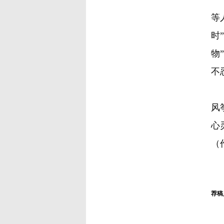
等
时
物
不
曹
风
心
（
荐稿人