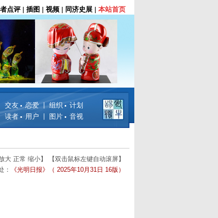
者点评
|
插图
|
视频
|
同济史展
|
本站首页
交友 恋爱
组织 计划
读者 用户
图片 音视
放大
正常
缩小
】 【双击鼠标左键自动滚屏】
处：
《光明日报》（ 2025年10月31日 16版）