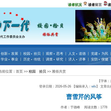
读者状况
读者
留言
读
创新 发展
校园 拾贝
观察 思考
人文 道德
党建 为民
学业 事业
历史 传统
调查 研究
济人 济事
安防 保健
当前位置：首页
>>
校园 拾贝
>>
雅俗共赏
【字体：
登录日期：2026-05-26 【编辑录入：
wls
】 文章出
曹雪芹的风筝
作者：于德峰 阅读次数：1778