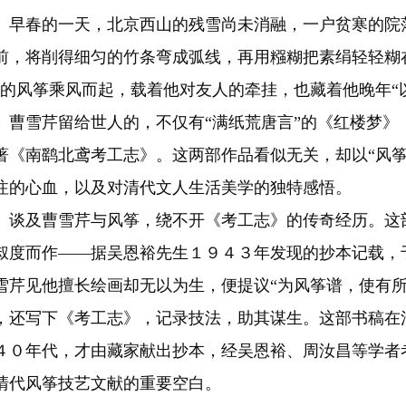
春的一天，北京西山的残雪尚未消融，一户贫寒的院落
前，将削得细匀的竹条弯成弧线，再用糨糊把素绢轻轻糊
”的风筝乘风而起，载着他对友人的牵挂，也藏着他晚年“
雪芹留给世人的，不仅有“满纸荒唐言”的《红楼梦》
著《南鹞北鸢考工志》。这两部作品看似无关，却以“风筝
注的心血，以及对清代文人生活美学的独特感悟。
及曹雪芹与风筝，绕不开《考工志》的传奇经历。这部
叔度而作——据吴恩裕先生１９４３年发现的抄本记载，
雪芹见他擅长绘画却无以为生，便提议“为风筝谱，使有所
，还写下《考工志》，记录技法，助其谋生。这部书稿在
４０年代，才由藏家献出抄本，经吴恩裕、周汝昌等学者
清代风筝技艺文献的重要空白。