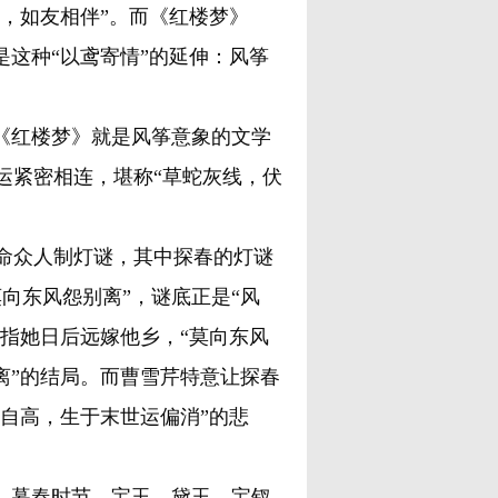
飞，如友相伴”。而《红楼梦》
是这种“以鸢寄情”的延伸：风筝
《红楼梦》就是风筝意象的文学
运紧密相连，堪称“草蛇灰线，伏
众人制灯谜，其中探春的灯谜
向东风怨别离”，谜底正是“风
暗指她日后远嫁他乡，“莫向东风
离”的结局。而曹雪芹特意让探春
志自高，生于末世运偏消”的悲
。暮春时节，宝玉、黛玉、宝钗