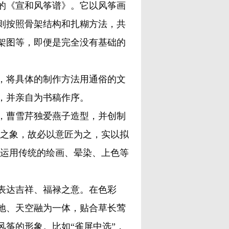
《宣和风筝谱》。它以风筝画
则按照骨架结构和扎糊方法，共
架图等，即便是完全没有基础的
将具体的制作方法用通俗的文
，并亲自为书稿作序。
曹雪芹独爱燕子造型，并创制
春之象，故必以意匠为之，实以拟
”运用传统的绘画、晕染、上色等
表达吉祥、福禄之意。在色彩
地、天空融为一体，贴合草长莺
筝的形象。比如“雀屏中选”，