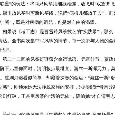
“联鸢”的玩法：将两只风筝用细线相连，放飞时“双鸢齐
，黛玉放风筝时剪断风筝线，说把“病根儿都放了去”，正
的“断”，既是对疾病的诅咒，也是对自由的渴望。
果说《考工志》是曹雪芹风筝技艺的“实践录”，那么
表达。全书两次集中写风筝的情节，每一次都与人物的命
千里”。
二十二回的风筝灯谜蕴含命运谶语。元宵佳节，贾政命
“阶下儿童仰面时，清明妆点最堪宜。游丝一断浑无力，莫
”。这则灯谜看似简单，却藏着探春的命运：“游丝一断”
别离”，则预示她无法挣脱家族的安排，只能接受“骨肉分
这则灯谜，正是用风筝的“漂泊无依”，隐喻她“才自清明
。
七十回的放风筝是《红楼梦》中最经典的“风筝场景”