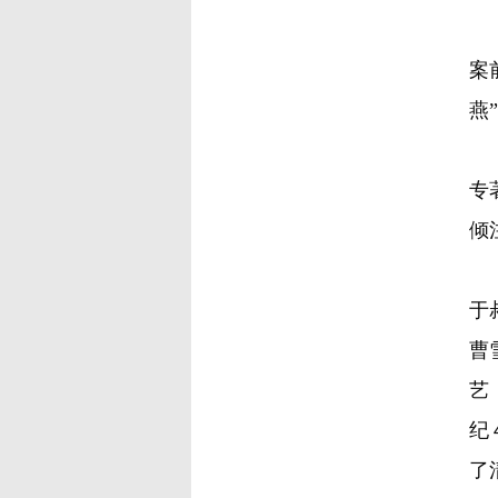
早
案
燕
曹
专
倾
谈
于
曹
艺
纪
了