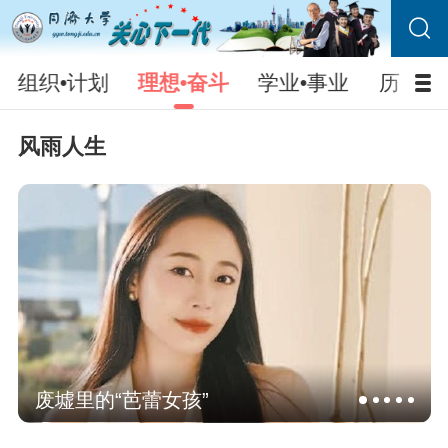
组织•计划
理想•奋斗
学业•事业
历史•
风雨人生
废墟里的“芭蕾女孩”