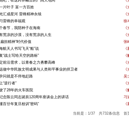
跑吧，在这跨界融合的广阔天地间
《
一片叶子 富一方百姓
《
光汇成星河 雷锋精神永续
《
习雷锋的幸福观
徐本
个春节，我陪种子在海南
《
有荒凉的沙漠，没有荒凉的人生
《
小扁担精神”时代价值
张
海航天人书写飞天“船”说
《
复“战士写给天空的路标”
《解
定前沿需求，以青春之力勇攀高峰
《
远做中华民族文明成果与人类和平事业的捍卫者
《
学问就是不停地赶路
吴
上“逆行者”
《
驶了28年的火车医院
《
纪念陈云同志诞辰120周年座谈会上的讲话
习
懂百廿年复旦校训“密码”
《
当前是：1/37 共732条信息
首