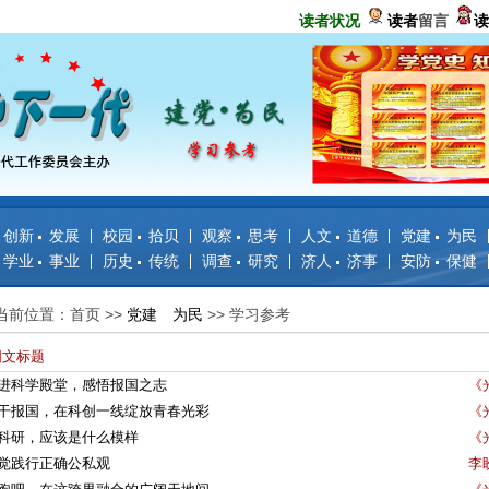
读者状况
读者
留言
读
创新 发展
校园 拾贝
观察 思考
人文 道德
党建 为民
学业 事业
历史 传统
调查 研究
济人 济事
安防 保健
当前位置：首页
>>
党建 为民
>>
学习参考
图文标题
进科学殿堂，感悟报国之志
《
干报国，在科创一线绽放青春光彩
《
科研，应该是什么模样
《
觉践行正确公私观
李