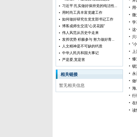
奔
习近平:扎实做好保持党的纯洁性...
用
用时尚工具丰富党建工作
微
如何做好研究生党支部书记工作
学
博客成师生交流“心灵花园”
这
伟人风范从历史中走来
只
发挥优势 积极参与 努力做好青...
“
人文精神是不可缺的钙质
上
中华人民共和国大事记
修
严是爱,宽是害
锁
永
相关链接
做
暂无相关信息
海
行
在
读