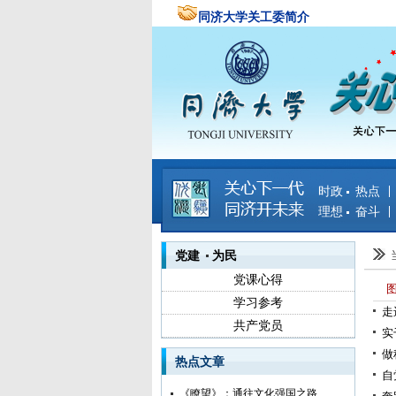
同济大学关工委简介
时政 热点
理想 奋斗
党建 为民
党课心得
学习参考
走
共产党员
实
做
热点文章
自
《瞭望》：通往文化强国之路