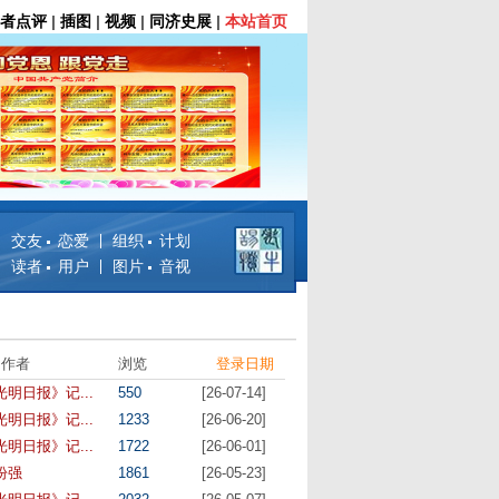
者点评
|
插图
|
视频
|
同济史展
|
本站首页
交友 恋爱
组织 计划
读者 用户
图片 音视
作者
浏览
登录日期
光明日报》记...
550
[26-07-14]
光明日报》记...
1233
[26-06-20]
光明日报》记...
1722
[26-06-01]
盼强
1861
[26-05-23]