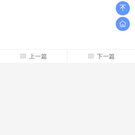
上一篇
下一篇
相关新闻
融合东西方智慧破解人类困境
第二届“三区融合、共同育人”工作研讨会在我校召开
江熹霖：奔跑的学霸