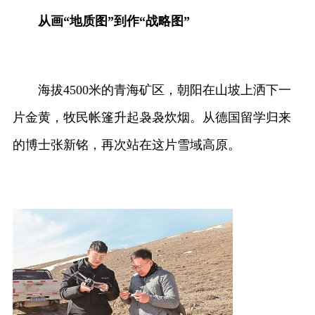
从画“地质图”到作“战略图”
海拔4500米的青海矿区，朝阳在山坡上洒下一
片金黄，牧民帐篷升起袅袅炊烟。从德国留学归来
的博士张新铭，再次站在这片雪域高原。