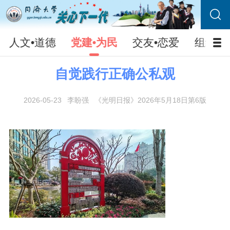
人文•道德
党建•为民
交友•恋爱
组织•
自觉践行正确公私观
2026-05-23
李盼强
《光明日报》2026年5月18日第6版