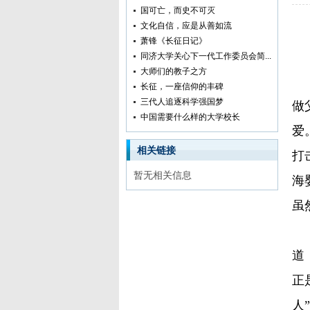
国可亡，而史不可灭
文化自信，应是从善如流
萧锋《长征日记》
同济大学关心下一代工作委员会简...
大师们的教子之方
鲁
长征，一座信仰的丰碑
三代人追逐科学强国梦
做
中国需要什么样的大学校长
爱
相关链接
打
暂无相关信息
海
虽
1
道
正
人