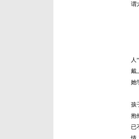
谓
丰
人
戴
她
在
孩
抱
已
情