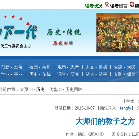
读者状况
读者
留言
读
创新 发展
校园 拾贝
观察 思考
人文 道德
党建 为民
学业 事业
历史 传统
调查 研究
济人 济事
安防 保健
当前位置：首页
>>
历史 传统
>>
历史回眸
【字体：
登录日期：2015-10-07 【编辑录入：
fengfy
】 
大师们的教子之方
作者：摘自《新京报》 阅读次数：1167