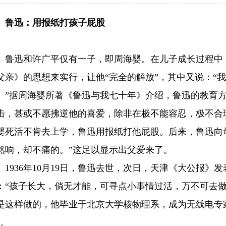
鲁迅：用报纸打孩子屁股
迅和许广平仅有一子，即周海婴。在儿子成长过程中，
父亲》的思想来实行，让他“完全的解放”，其中又说：“
。”据周海婴所著《鲁迅与我七十年》介绍，鲁迅的教育方
击，甚或不愿拂逆他的喜爱，除非在极不能容忍，极不合
婴死活不肯去上学，鲁迅用报纸打他屁股。后来，鲁迅向
然响，却不痛的。”这足以显示出父爱来了。
936年10月19日，鲁迅去世，次日，天津《大公报》
：“孩子长大，倘无才能，可寻点小事情过活，万不可去做
是这样做的，他毕业于北京大学核物理系，成为无线电专
”。