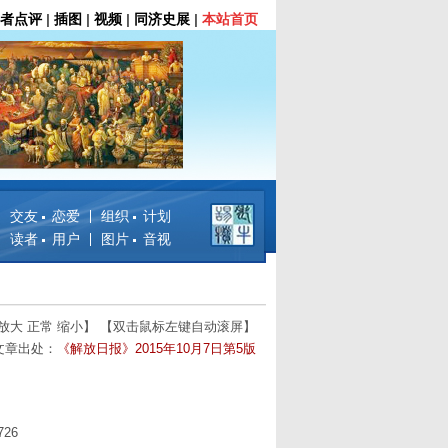
者点评
|
插图
|
视频
|
同济史展
|
本站首页
交友 恋爱
组织 计划
读者 用户
图片 音视
放大
正常
缩小
】 【双击鼠标左键自动滚屏】
文章出处：
《解放日报》2015年10月7日第5版
26