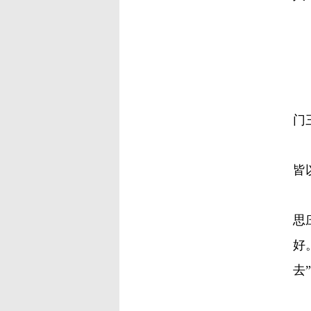
梁
门
梁
皆
在
思
好
去
同