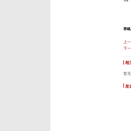
荐稿人
上一
下一
相
暂无
发