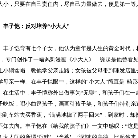
大小，只要在自己责任内，尽自己力量做去，便是第一等
丰子恺：反对培养“小大人”
子恺育有七个子女，他认为童年是人生的黄金时代，极
”，专门创作了一幅讽刺漫画《小大人》，缘起是他曾看
上小铜盆帽，教他学父亲走路；女孩被父母带到理发店里
学母亲一样。在丰子恺眼中，这样的“小大人”简直是“畸形
生活中，丰子恺称外出做事为“无聊”，和孩子们在一
子吃饭，唱小曲逗孩子，画画引孩子笑，和孩子们特别亲
他到车站去买香蕉，“满满地擒了两手回来”，到家时，却
不知去向。丰子恺在《给我的孩子们》一文中感叹：“这
！大人间的所谓‘沉默’、‘含蓄’、‘深刻’的美德，比起你