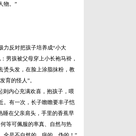
人物。”
力反对把孩子培养成“小大
见：男孩被父母穿上小长袍马褂，
去烫头发，在脸上涂脂抹粉，教
发育的怪人”。
起则内心充满欢喜，抱孩子，喂
近。有一次，长子瞻瞻要丰子恺
熟睡在父亲肩头，手里的香蕉早
是何等可佩服的率真、自然与热
来，全是不自然的、病的、伪的！”