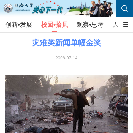
创新•发展
校园•拾贝
观察•思考
人文•
灾难类新闻单幅金奖
2008-07-14