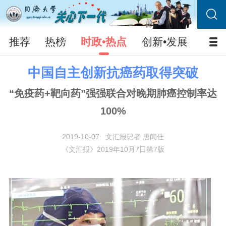
推荐
热榜
时政•热点
创新•发展
校园
中国自主创新抗癌药取得突破
“免疫药+靶向药”强强联合对晚期肺癌控制率达
100%
2019-10-07
文汇报记者 唐闻佳
《文汇报》2019年10月7日第7版