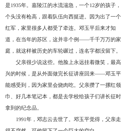
是1935年。嘉陵江的水流湍急，一个12岁的孩子，
个头没有枪高，跟着队伍向西挺进。因为出了一个
红军，家里很多人都受了牵连。邓玉平后来才知
道，在当年的苏区，这并非个例——千千万万的家
庭，就这样被历史的车轮碾过，连名字都没留下。
父亲很少说这些。他脸上永远挂着微笑，最高
兴的时候，是从外面做完长征讲座回来——邓玉平
能感受到，因为家里会烧肉吃。父亲攒了一摞红领
巾、好几本笔记本，都是去学校给孩子们讲长征时
拿到的纪念品。
1991年，邓志云去世了。邓玉平觉得，父亲走
得不突然，可他留下了一个巨大的空白。