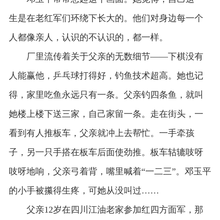
生是在老红军们环绕下长大的。他们对身边每一个
人都像亲人，认识的不认识的，都一样。
厂里流传着关于父亲的无数细节——下棋没有
人能赢他，乒乓球打得好，钓鱼技术超高。她也记
得，家里吃鱼永远只有一条。父亲钓四条鱼，就叫
她楼上楼下送三家，自己家留一条。走在街头，一
看到有人推板车，父亲就冲上去帮忙。一手牵孩
子，另一只手搭在板车后面使劲推。板车轱辘吱呀
吱呀地响，父亲弓着背，嘴里喊着“一二三”。邓玉平
的小手被攥得生疼，可她从没叫过……
父亲12岁在四川江油老家参加红四方面军，那