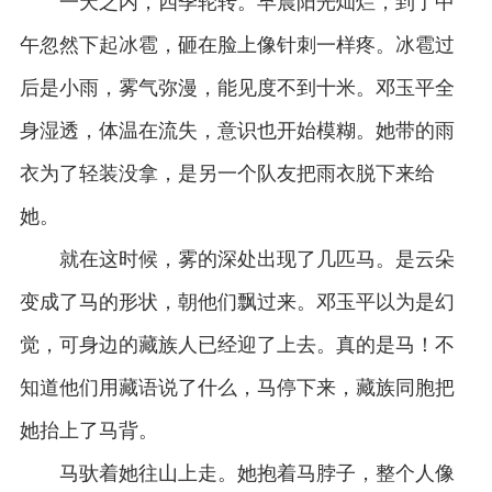
一天之内，四季轮转。早晨阳光灿烂，到了中
午忽然下起冰雹，砸在脸上像针刺一样疼。冰雹过
后是小雨，雾气弥漫，能见度不到十米。邓玉平全
身湿透，体温在流失，意识也开始模糊。她带的雨
衣为了轻装没拿，是另一个队友把雨衣脱下来给
她。
就在这时候，雾的深处出现了几匹马。是云朵
变成了马的形状，朝他们飘过来。邓玉平以为是幻
觉，可身边的藏族人已经迎了上去。真的是马！不
知道他们用藏语说了什么，马停下来，藏族同胞把
她抬上了马背。
马驮着她往山上走。她抱着马脖子，整个人像