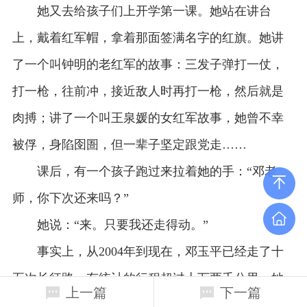
她又去给孩子们上开学第一课。她站在讲台
上，戴着红军帽，拿着那面签满名字的红旗。她讲
了一个叫钟明的老红军的故事：三发子弹打一仗，
打一枪，往前冲，接近敌人时再打一枪，然后就是
肉搏；讲了一个叫王泉媛的女红军故事，她曾不幸
被俘，身陷囹圄，但一辈子坚定跟党走……
课后，有一个孩子跑过来拉着她的手：“邓老
师，你下次还来吗？”
她说：“来。只要我还走得动。”
事实上，从2004年到现在，邓玉平已经走了十
五次长征路，有统计的行程超过十万两千公里。她
上一篇
下一篇
拜访过三百多位老红军，留下了无数录像、照片、