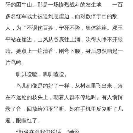
阡的困牛山。那是一场惨烈战斗的发生地——一百
多名红军战士被逼到悬崖边，面对数倍于己的敌
人，为了不误伤百姓，宁死不降，集体跳崖。邓玉
平站在崖边，山风从谷底往上涌，吹得人睁不开眼
睛。她点上一炷清香，刚弯下腰，身后忽然响起一
片鸟鸣。
叽叽喳喳，叽叽喳喳。
鸟儿们像是约好了一样，从树丛里飞出来，落
在不远处的枝头上，朝着人群不停地叫。有人悄悄
录了音，回放给邓玉平听。她在手机里反复听了几
遍，眼眶红了。
“就像在跟我们说话。”她说。