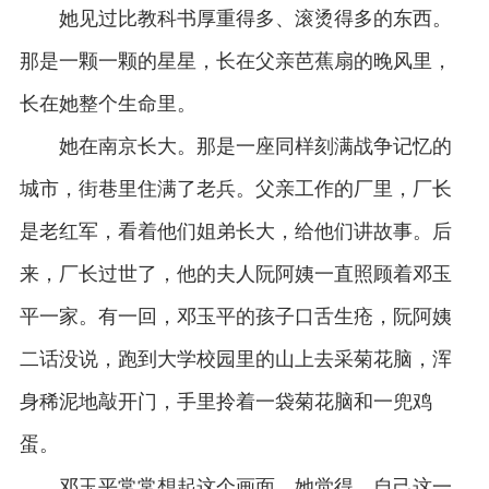
她见过比教科书厚重得多、滚烫得多的东西。
那是一颗一颗的星星，长在父亲芭蕉扇的晚风里，
长在她整个生命里。
她在南京长大。那是一座同样刻满战争记忆的
城市，街巷里住满了老兵。父亲工作的厂里，厂长
是老红军，看着他们姐弟长大，给他们讲故事。后
来，厂长过世了，他的夫人阮阿姨一直照顾着邓玉
平一家。有一回，邓玉平的孩子口舌生疮，阮阿姨
二话没说，跑到大学校园里的山上去采菊花脑，浑
身稀泥地敲开门，手里拎着一袋菊花脑和一兜鸡
蛋。
邓玉平常常想起这个画面。她觉得，自己这一