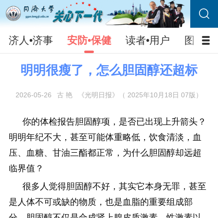
济人•济事
安防•保健
读者•用户
图片•
明明很瘦了，怎么胆固醇还超标
2026-05-26
古 艳
《光明日报》（ 2025年10月18日 07版）
你的体检报告胆固醇项，是否已出现上升箭头？
明明年纪不大，甚至可能体重略低，饮食清淡，血
压、血糖、甘油三酯都正常，为什么胆固醇却远超
临界值？
很多人觉得胆固醇不好，其实它本身无罪，甚至
是人体不可或缺的物质，也是血脂的重要组成部
分。胆固醇不仅是合成肾上腺皮质激素、性激素以