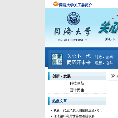
同济大学关工委简介
时政 热点
理想 奋斗
创新 发展
科技创新
国计民生
热点文章
我新一代远洋航天测量船远望7号...
锰渣循环利用世界性难题获解