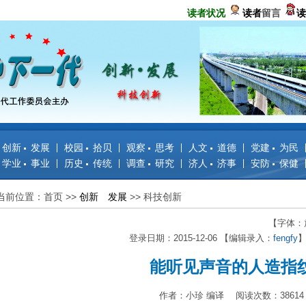
读者状况
读者
留言
读
创新 发展
校园 拾贝
观察 思考
人文 道德
党建 为民
学业 事业
历史 传统
调查 研究
济人 济事
安防 保健
当前位置：首页
>>
创新 发展
>>
科技创新
【字体：
登录日期：2015-12-06 【编辑录入：
fengfy
】
能听见声音的人造指
作者：小珍 编译 阅读次数：38614