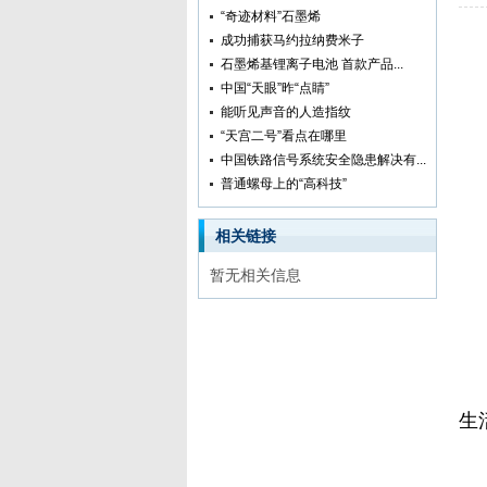
“奇迹材料”石墨烯
成功捕获马约拉纳费米子
石墨烯基锂离子电池 首款产品...
中国“天眼”昨“点睛”
能听见声音的人造指纹
“天宫二号”看点在哪里
中国铁路信号系统安全隐患解决有...
普通螺母上的“高科技”
相关链接
暂无相关信息
人
生
韩