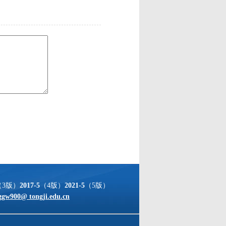
（3版）
2017-5
（4版）
2021-5
（5版）
ggw900@ tongji.edu.cn