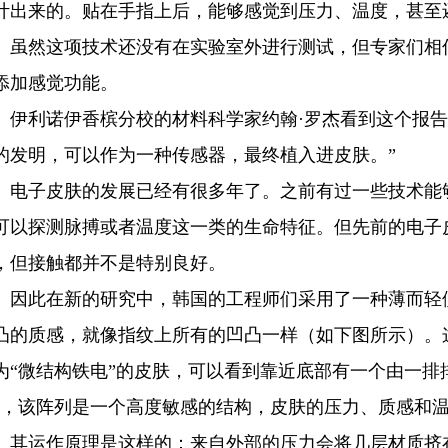
计出来的。贴在手指上后，能够感觉到压力、温度，甚至
然这项技术还没有在实验室外进行测试，但专家们相信
添加感觉功能。
利诺伊香槟分校的材料科学家约翰·罗杰看到这个报告
的发明，可以作为一种传感器，最终植入进皮肤。”
子皮肤的发展已经有很多年了。之前有过一些技术能够
可以探测脉搏或者温度这一类的生命特征。但先前的电子
，但接触都并不是特别良好。
此在新的研究中，韩国的工程师们采用了一种薄而轻便
凸的质感，就像指纹上所有的凹凸一样（如下图所示）。
为“微结构铁电”的皮肤，可以看到靠近底部有一个由一排
”，该阵列是一个高度敏感的结构，皮肤的压力、质感和
运作原理是这样的：来自外部的压力会将几层材质挤在