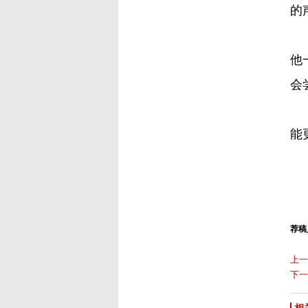
的
研
他
会
罗
能
荐稿
上一
下一