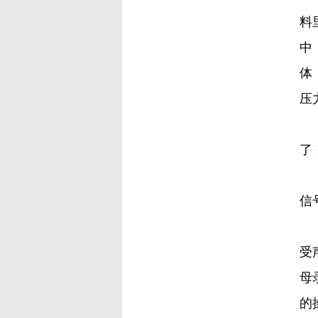
料
中
体
压
但
了
工
信
为
受
母
的