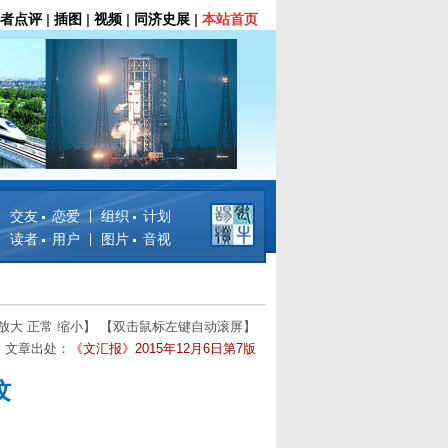
者点评
|
插图
|
视频
|
同济史展
|
本站首页
交友 恋爱
组织 计划
读者 用户
图片 音视
放大
正常
缩小
】 【双击鼠标左键自动滚屏】
 文章出处：
《文汇报》2015年12月6日第7版
纹