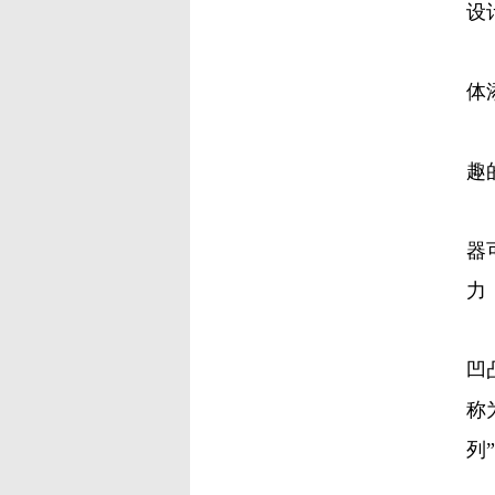
设
虽
体
伊
趣
电
器
力
因
凹
称
列
其