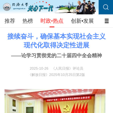
推荐
热榜
时政•热点
创新•发展
校园
接续奋斗，确保基本实现社会主义
现代化取得决定性进展
——论学习贯彻党的二十届四中全会精神
2025-10-26
《人民日报》评论员
《解放日报》2025年10月25日第2版