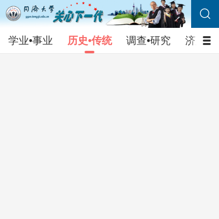
上海四平路1239号(200092）行政南楼 124室
65984944、65982422
ggw900@tongji.edu.cn
学业•事业
历史•传统
调查•研究
济人•
Copyright © 同济大学关心下一代工作委员会