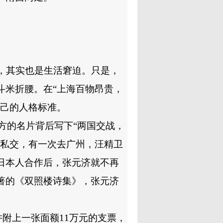
，其实也是生活窘迫。只是，
斗米折腰。在
“
上海百物昂贵，
己的人格标准。
方的名片背后写下
“
两国交战，
私交，有一次去广州，汪精卫
日本人合作后，张元济就不再
著的《双照楼诗集》，张元济
并附上一张面额
11
万元的支票，