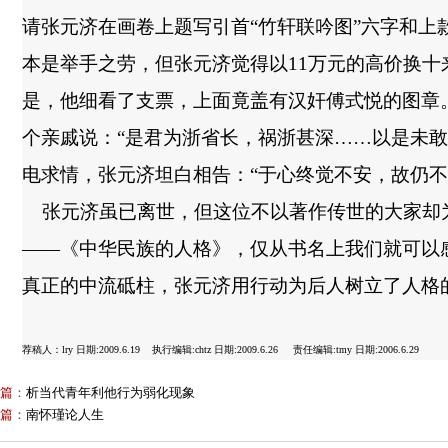
请张元济在画卷上题写引首
“
竹轩联吟图
”
六字和上
本是举手之劳，但张元济觉得以
11
万元的高价换十
是，他细看了支票，上面竟盖有汉奸傅式悦的图章
个亲戚说：
“
是君为浙省长，祸浙甚深
……
以是未敢
电求情，张元济坦白相告：
“
于心终觉不安，故仍不
张元济虽已离世，但这位不以著作传世的大家却
——
《中华民族的人格》，仅从书名上我们就可以
真正的中流砥柱，张元济用行动为后人树立了人格
荐稿人：lry 日期:2009.6.19 执行编辑:chtz 日期:2009.6.26 责任编辑:tmy 日期:2006.6.29
篇
：
析当代青年利他行为弱化现象
篇
：
南怀瑾论人生