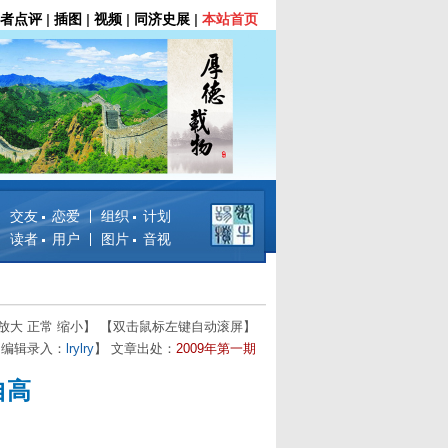
者点评
|
插图
|
视频
|
同济史展
|
本站首页
交友 恋爱
组织 计划
读者 用户
图片 音视
放大
正常
缩小
】 【双击鼠标左键自动滚屏】
 【编辑录入：
lrylry
】 文章出处：
2009年第一期
自高