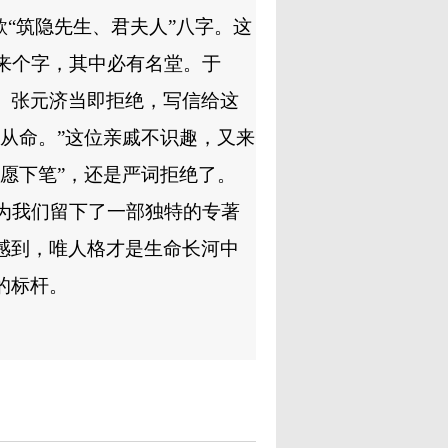
款
“
筑隐先生、君夫人
”
八字。这
来个字，其中必有名堂。于
。张元济当即拒绝，写信给这
从命。
”
这位亲戚不识趣，又来
愿下笔
”
，还是严词拒绝了。
为我们留下了一部独特的专著
感到，唯人格才是生命长河中
的标杆。