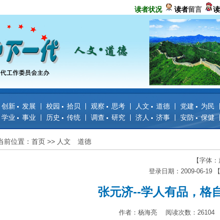
读者状况
读者
留言
读
创新 发展
校园 拾贝
观察 思考
人文 道德
党建 为民
学业 事业
历史 传统
调查 研究
济人 济事
安防 保健
当前位置：首页
>>
人文 道德
【字体：
登录日期：2009-06-19
张元济--学人有品，格
作者：杨海亮 阅读次数：26104