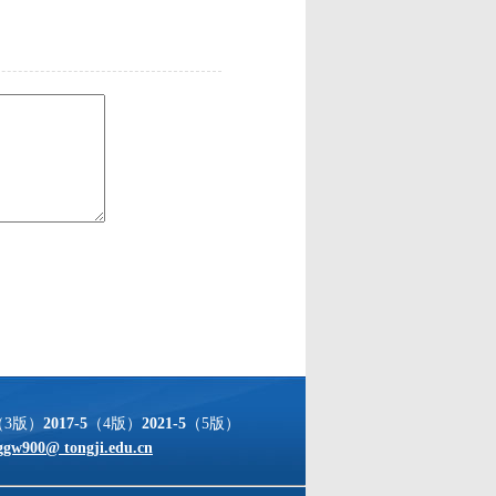
（3版）
2017-5
（4版）
2021-5
（5版）
ggw900@ tongji.edu.cn