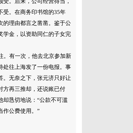
领受。后来，公司经营得当，
不受。在商务印书馆的
35
年
次的理由都言之凿凿。鉴于公
奖学金，以资助同仁的子女完
往。有一次，他去北京参加新
待处往上海发了一份电报。事
答。无奈之下，张元济只好让
对方再三推却，还说账已付
他却恳切地说：
“
公款不可滥
当作公费使用。
”