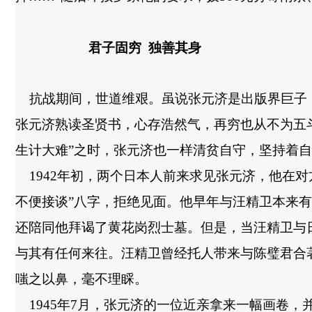
君子固穷
独善其身
抗战期间，世道维艰。虽说张元济是出版界巨子
张元济熟读圣贤书，心存浩然气，再穷也从不为五
生计大难
”
之时，张元济也一样清贫自守，坚持着自
1942
年初，两个日本人前来求见张元济，他在对
不便接谈
”
八字，拒绝见面。他早年与汪精卫本来有
还陪同他拜谒了黄花岗烈士墓。但是，当汪精卫与
与其有任何来往。汪精卫曾经托人带来与陈璧君合
嗤之以鼻，毫不理睬。
1945
年
7
月，张元济的一位近亲拿来一幅画卷，