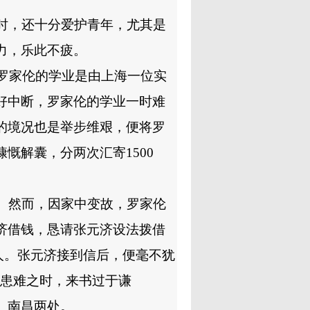
时，还十分爱护青年，尤其是
力，乐此不疲。
罗家伦的学业是由上海一位实
好中断，罗家伦的学业一时难
的境况也是举步维艰，便将罗
慷慨解囊，分两次汇寄
1500
。然而，因家中变故，罗家伦
济借钱，恳请张元济设法拨借
人。张元济接到信后，便毫不犹
患难之时，来书过于谦
、南昌两处。