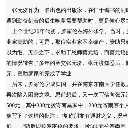
张元济作为一名出色的出版家，在忙于编书的同
遇到勤奋刻苦的后生晚辈需要帮助时，更是倾心尽
上个世纪
20
年代初，罗家伦在海外求学。当时，
业家赞助的，可是，那位实业家不幸破产，赞助只
以为继。无奈之下，求助于恩师蔡元培，而蔡元培
的情况转告了多年的至交张元济。张元济知悉后，
元，资助罗家伦完成了学业。
后来，罗家伦学成归国，并在南京东南大学任教
再次陷入困窘之境。思前想后，又一次写信向张元
500
元，其中
300
元拨寄南昌家中，
200
元寄南京个
豫写下了这样的批注：
“
复称朋友有通财之义，况当
抑
……”
随后即按罗家伦的要求，拨
500
元分寄南京