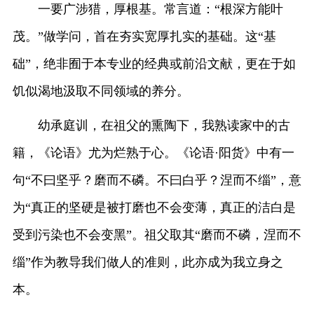
一要广涉猎，厚根基。常言道：“根深方能叶
茂。”做学问，首在夯实宽厚扎实的基础。这“基
础”，绝非囿于本专业的经典或前沿文献，更在于如
饥似渴地汲取不同领域的养分。
幼承庭训，在祖父的熏陶下，我熟读家中的古
籍，《论语》尤为烂熟于心。《论语·阳货》中有一
句“不曰坚乎？磨而不磷。不曰白乎？涅而不缁”，意
为“真正的坚硬是被打磨也不会变薄，真正的洁白是
受到污染也不会变黑”。祖父取其“磨而不磷，涅而不
缁”作为教导我们做人的准则，此亦成为我立身之
本。