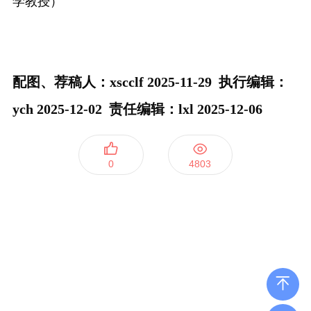
学教授）
配图、荐稿人：xscclf 2025-11-29 执行编辑：
ych 2025-12-02 责任编辑：lxl 2025-12-06
0
4803