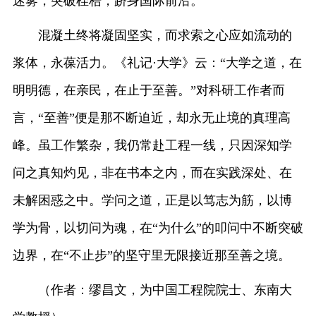
迷雾，突破桎梏，跻身国际前沿。
混凝土终将凝固坚实，而求索之心应如流动的
浆体，永葆活力。《礼记·大学》云：“大学之道，在
明明德，在亲民，在止于至善。”对科研工作者而
言，“至善”便是那不断迫近，却永无止境的真理高
峰。虽工作繁杂，我仍常赴工程一线，只因深知学
问之真知灼见，非在书本之内，而在实践深处、在
未解困惑之中。学问之道，正是以笃志为筋，以博
学为骨，以切问为魂，在“为什么”的叩问中不断突破
边界，在“不止步”的坚守里无限接近那至善之境。
（作者：缪昌文，为中国工程院院士、东南大