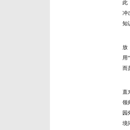
此
冲
知
在
放
用
而
我
直
领
园
境