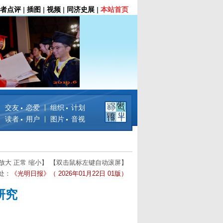
者点评
|
插图
|
视频
|
同济史展
|
本站首页
交友 恋爱
组织 计划
读者 用户
图片 音视
放大
正常
缩小
】 【双击鼠标左键自动滚屏】
处：
《光明日报》（ 2026年01月22日 01版）
研究