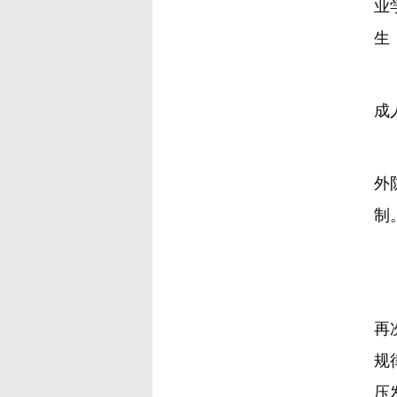
业
生
冲
成
2
外
制
怎
1
再
规
压