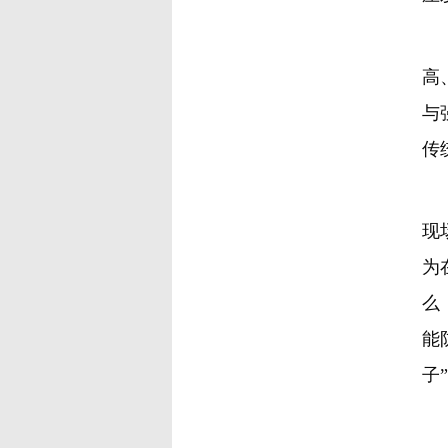
对
高
与
传
2
现
为
么
能
子
多