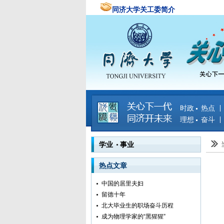
同济大学关工委简介
时政 热点
理想 奋斗
学业 事业
热点文章
中国的居里夫妇
留德十年
北大毕业生的职场奋斗历程
成为物理学家的“黑猩猩”