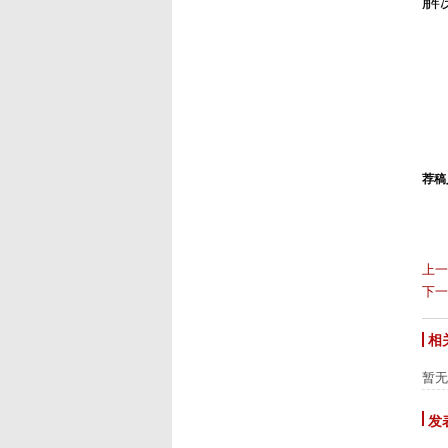
解
荐稿人
上一
下一
相
暂无
发