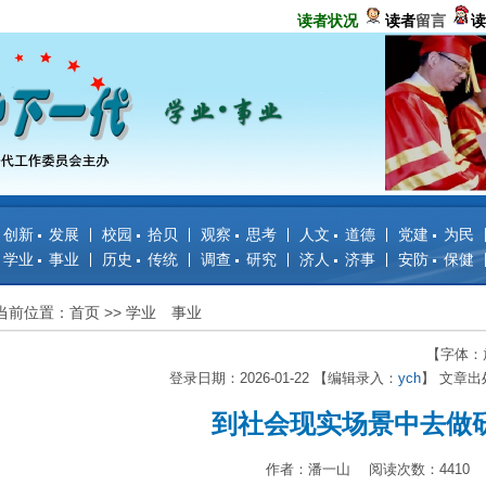
读者状况
读者
留言
读
创新 发展
校园 拾贝
观察 思考
人文 道德
党建 为民
学业 事业
历史 传统
调查 研究
济人 济事
安防 保健
当前位置：首页
>>
学业 事业
【字体：
登录日期：2026-01-22 【编辑录入：
ych
】 文章出
到社会现实场景中去做
作者：潘一山 阅读次数：4410