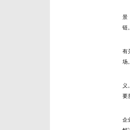
现
景
链
当
有
场
有
义
要
当
企