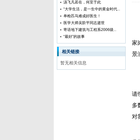
汤飞凡若在，何至于此
“大学生活，是一生中的黄金时代...
单枪匹马难成好医生！
【
医学大师吴阶平同志逝世
寄语地下建筑与工程系2006级...
1
“最好”的故事
家
相关链接
景
暂无相关信息
1
大
请
多
对
当