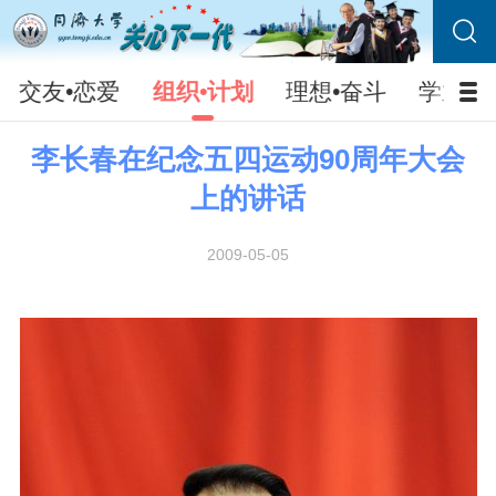
交友•恋爱
组织•计划
理想•奋斗
学业•
李长春在纪念五四运动90周年大会
上的讲话
2009-05-05