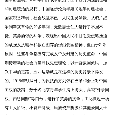
和封建统治的腐朽，中国逐步沦为半殖民地半封建社会，
国家积贫积弱，社会战乱不已，人民生灵涂炭。从鸦片战
争到辛亥革命的70多年间，无数志士仁人进行了不屈不
挠、英勇顽强的斗争，表现出中国人民不甘忍受侵略压迫
的顽强反抗精神和救亡图存的强烈爱国精神，但由于种种
原因，这些斗争都没有完成反帝反封建的历史使命，中国
期待着新的社会力量寻找先进理论，以开辟救国救民、振
兴中华的道路。五四运动就是在这样的历史背景下爆发
的。1919年5月4日，为反抗西方列强在巴黎和会上对中国
主权的践踏，数千名北京青年学生涌上街头，高喊“外争国
权、内惩国贼”等口号，进行了英勇的抗争，由此掀起一场
有工人阶级、小资产阶级、民族资产阶级和其他爱国人士