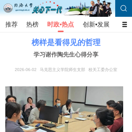
推荐
热榜
时政•热点
创新•发展
校园
榜样是看得见的哲理
学习谢作陶先生心得分享
2026-06-02
马克思主义学院师生支部
校关工委办公室