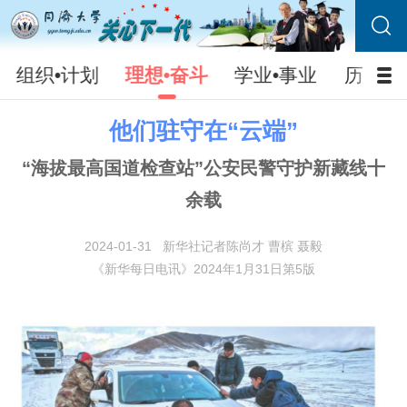
组织•计划
理想•奋斗
学业•事业
历史•
他们驻守在“云端”
“海拔最高国道检查站”公安民警守护新藏线十
余载
2024-01-31
新华社记者陈尚才 曹槟 聂毅
《新华每日电讯》2024年1月31日第5版