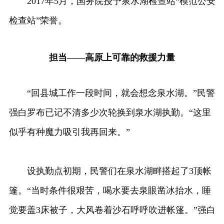
2017年5月，国务院授予泉水湖检查站“模范公安
检查站”荣誉。
担当——高原上可靠的救援力量
“回县城工作一段时间，就会想念泉水湖。”民警
强白罗布已记不清多少次轮换到泉水湖执勤。“这里
似乎有种魔力吸引我再回来。”
设执勤点初期，民警们在泉水湖畔搭起了3顶帐
篷。“当时条件很艰苦，喝水要去泉眼凿冰抬水，睡
觉要盖3床被子，大风卷着沙石呼呼吹进帐篷。”强白