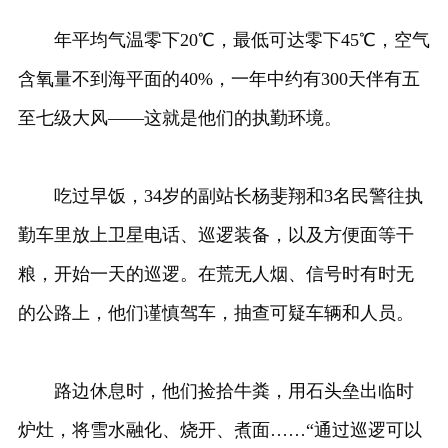
年平均气温零下20℃，最低可达零下45℃，空气
含氧量不到海平面的40%，一年中约有300天伴有五
至七级大风——这就是他们的执勤环境。
吃过早饭，34岁的副站长杨斐翔和3名民警往执
勤车里放上卫星电话、巡逻装备，以及方便面等干
粮，开始一天的巡逻。在荒无人烟、信号时有时无
的公路上，他们谨慎驾车，抽查可疑车辆和人员。
路边休息时，他们捡拾牛粪，用石头垒出临时
炉灶，将雪水融化、烧开、煮面……“通过巡逻可以