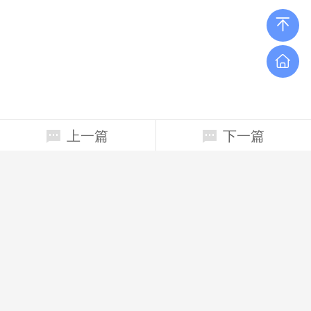
上一篇
下一篇
相关新闻
错过风景的旅途，他们最美！
开国领袖和他们的“小伙伴”
周小平：他们的梦想和我们的旗帜