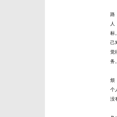
路
人
标
己
觉
务
烦
个
没