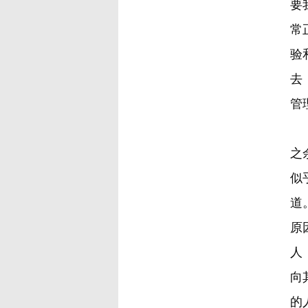
要
常
验
去
管
之
似
道
原
人
向
的