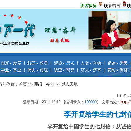
读者状况
读者
留言
读
创新 发展
校园 拾贝
观察 思考
人文 道德
党建 为民
学业 事业
历史 传统
调查 研究
济人 济事
安防 保健
当前位置：首页
>>
理想 奋斗
>>
励志天地
【字体：
登录日期：2011-12-12 【编辑录入：
100000
】 文章出处：
http:
李开复给学生的七封
李开复给中国学生的七封信：从诚信做起.