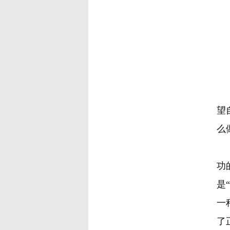
望
么
功
是
一
了