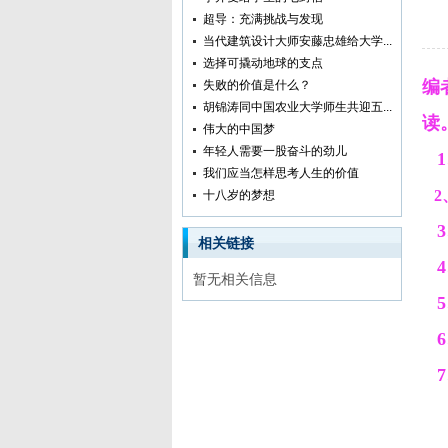
超导：充满挑战与发现
当代建筑设计大师安藤忠雄给大学...
选择可撬动地球的支点
编
失败的价值是什么？
胡锦涛同中国农业大学师生共迎五...
读
伟大的中国梦
年轻人需要一股奋斗的劲儿
1
我们应当怎样思考人生的价值
2
十八岁的梦想
3
相关链接
暂无相关信息
5
6