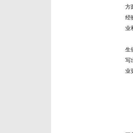
方
经
业
生
写
业