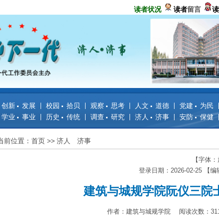
读者状况
读者
留言
读
创新 发展
校园 拾贝
观察 思考
人文 道德
党建 为民
学业 事业
历史 传统
调查 研究
济人 济事
安防 保健
当前位置：首页
>>
济人 济事
【字体：
登录日期：2026-02-25 【
建筑与城规学院阮仪三院
作者：建筑与城规学院 阅读次数：311