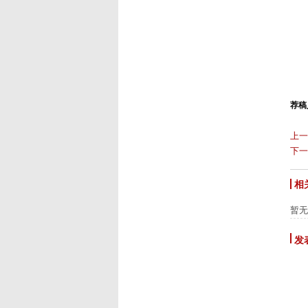
荐稿人
上一
下一
相
暂无
发