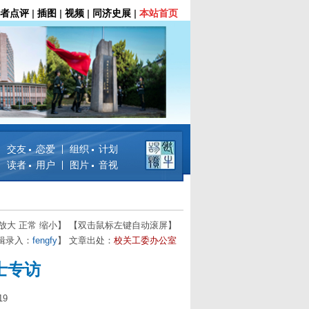
者点评
|
插图
|
视频
|
同济史展
|
本站首页
交友 恋爱
组织 计划
读者 用户
图片 音视
放大
正常
缩小
】 【双击鼠标左键自动滚屏】
编辑录入：
fengfy
】 文章出处：
校关工委办公室
士专访
9