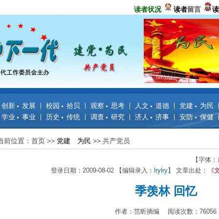
读者状况
读者
留言
读
创新 发展
校园 拾贝
观察 思考
人文 道德
党建 为民
学业 事业
历史 传统
调查 研究
济人 济事
安防 保健
当前位置：首页
>>
党建 为民
>>
共产党员
【字体：
登录日期：2009-08-02 【编辑录入：
lrylry
】 文章出处：
《文
季羡林 回忆
作者：范昕摘编 阅读次数：76056