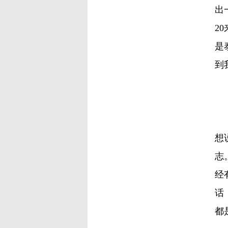
出
2
是
到
名
想
志
经
话
都