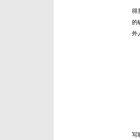
得
的
外
我
现
写