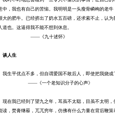
意中，我也有自己的苦恼。我明明是一头瘦骨嶙峋的老牛
硕大的肥牛。已经挤出了奶水五百磅，还求索不止，认为
人道也。这逼得我不能不想到休息。
——《九十述怀》
谈人生
生平优点不多，但自谓爱国不敢后人，即使把我烧成了
——《一个老知识分子的心声》
在我已经到了望九之年，耳虽不太聪，目虽不太明，但
能读，焚膏继晷，兀兀穷年，仿佛有什么力量在背后鞭策