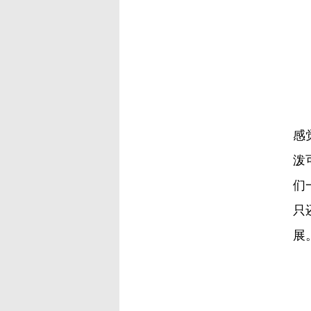
我
感
泼
们
只
展
我