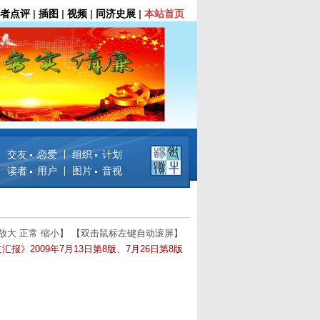
者点评
|
插图
|
视频
|
同济史展
|
本站首页
交友 恋爱
组织 计划
读者 用户
图片 音视
放大
正常
缩小
】 【双击鼠标左键自动滚屏】
汇报》2009年7月13日第8版、7月26日第8版