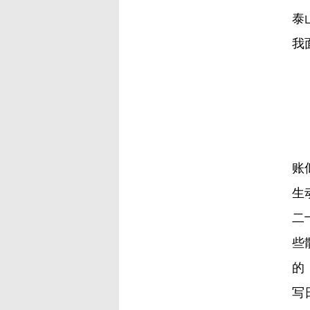
泰
我
我
账
生
二
些
的
写