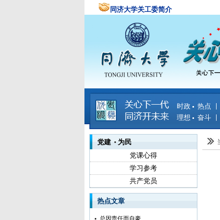
同济大学关工委简介
时政 热点
理想 奋斗
党建 为民
党课心得
学习参考
共产党员
热点文章
总因责任而自豪