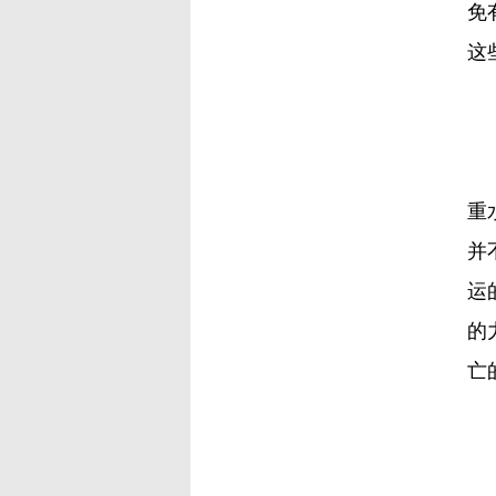
免
这
在
重
并
运
的
亡
我