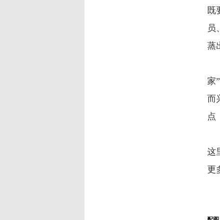
既
员
蒸
甚
家
而
点
从
这
更
配图、