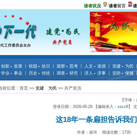
读者状况
读者
留言
读
创新 发展
校园 拾贝
观察 思考
人文 道德
党建 为民
学业 事业
历史 传统
调查 研究
济人 济事
安防 保健
当前位置：首页
>>
党建 为民
>>
共产党员
【字体：
登录日期：2026-05-29 【编辑录入：
xscclf
】 
这18年一条扁担告诉我
作者：凌河 阅读次数：1735