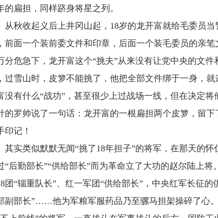
8年的扁担，同样跻身将星之列。
秋收起义后上井冈山起，18岁的龙开富就给毛委员当
，前面一个装前委文件和印章，后面一个装毛委员的亲笔
万分危急下，龙开富这个“挑夫”从来没有让党中央的文件
，过雪山时，皮箩不能挑了，他把全部文件绑于一身，就
富没有什么“战功”，甚至很少上过战场一线，但在决定将
计的罗帅说了一句话：龙开富的一根扁担两个皮箩，留下
手印记！
实类似默默无闻“挑了18年担子”的将军，在那天的怀
过“后勤部长”“供给部长”而为革命立了大功的赵尔陆上
28团“辎重队长”、红一军团“供给部长”，中央红军长征
部副部长”……他为军粮军服药品乃至骡马担架操碎了心