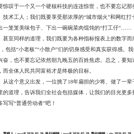
要惊叹于一个又一个硬核科技的连连惊世，也不要忘记那些
、技术工人；我们既要享受那浓厚的“城市烟火”和网红打
出一笼笼美味包子、下出一碗碗菜肉馄饨的“打工仔”……
至同样的道理，我们既要为各种指标报表上的数字而欣
”，包括“小老板”“小散户”们的切身感受和真实获得感。
兴奋，也不要忘记依然朝九晚五的百姓焦虑。总之，要知
，而全体人民共同富裕才是终极的目标。
这个意义出发，一位挑了18年扁担的少将、做了一辈
里的道理，告诉我们全社会包括媒体，让我们的目光更多
多写写“普通劳动者”吧！
荐稿人：xscclf 2026-05-29 执行编辑：
xscclf 2026-05-29
责任编辑：zjy 2026-05-29