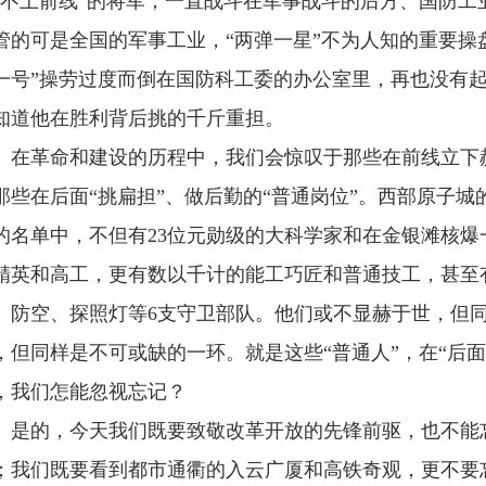
“不上前线”的将军，一直战斗在军事战斗的后方、国防工
管的可是全国的军事工业，“两弹一星”不为人知的重要操盘手
一号”操劳过度而倒在国防科工委的办公室里，再也没有
知道他在胜利背后挑的千斤重担。
革命和建设的历程中，我们会惊叹于那些在前线立下赫
那些在后面“挑扁担”、做后勤的“普通岗位”。西部原子城的5
的名单中，不但有23位元勋级的大科学家和在金银滩核
精英和高工，更有数以千计的能工巧匠和普通技工，甚至
、防空、探照灯等6支守卫部队。他们或不显赫于世，但
，但同样是不可或缺的一环。就是这些“普通人”，在“后
，我们怎能忽视忘记？
的，今天我们既要致敬改革开放的先锋前驱，也不能忘
；我们既要看到都市通衢的入云广厦和高铁奇观，更不要忘