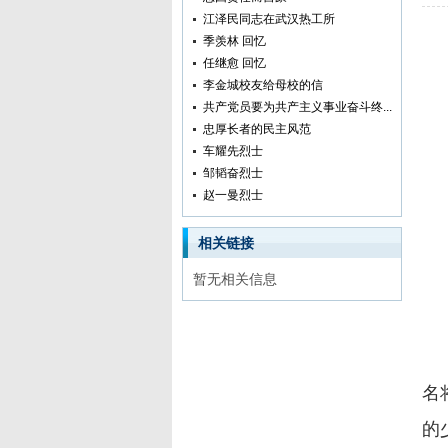
江泽民同志在武汉热工所
季羡林 回忆
任继愈 回忆
李金城校友给母校的信
共产党员要为共产主义事业奋斗终...
忠厚长者的民主风范
车耀先烈士
邹韬奋烈士
赵一曼烈士
相关链接
暂无相关信息
1
名
的