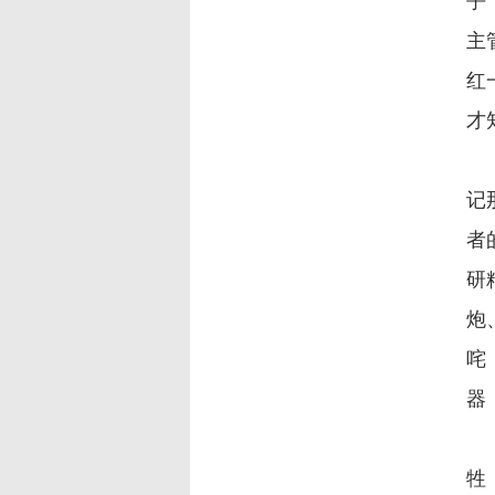
乎
主
红
才
在
记
者
研
炮
咤
器
是
牲