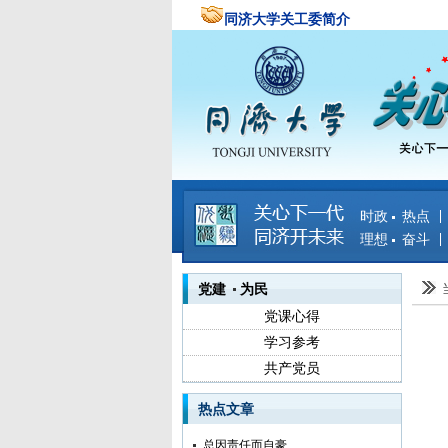
同济大学关工委简介
时政 热点
理想 奋斗
党建 为民
党课心得
学习参考
共产党员
热点文章
总因责任而自豪