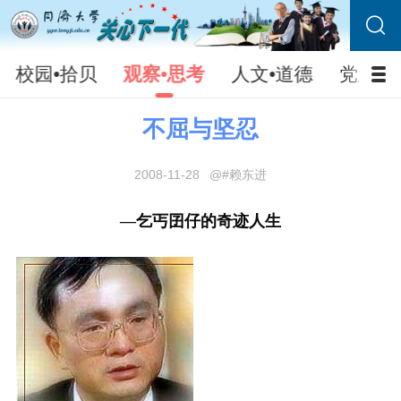
校园•拾贝
观察•思考
人文•道德
党建•
不屈与坚忍
2008-11-28
@#赖东进
—乞丐囝仔的奇迹人生