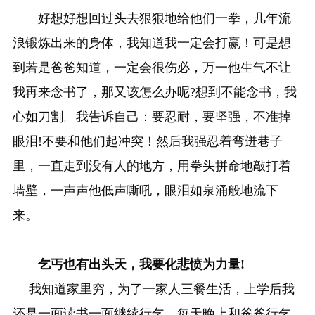
好想好想回过头去狠狠地给他们一拳，几年流
浪锻炼出来的身体，我知道我一定会打赢！可是想
到若是爸爸知道，一定会很伤必，万一他生气不让
我再来念书了，那又该怎么办呢?想到不能念书，我
心如刀割。我告诉自己：要忍耐，要坚强，不准掉
眼泪!不要和他们起冲突！然后我强忍着弯迸巷子
里，一直走到没有人的地方，用拳头拼命地敲打着
墙壁，一声声他低声嘶吼，眼泪如泉涌般地流下
来。
乞丐也有出头天，我要化悲愤为力量!
我知道家里穷，为了一家人三餐生活，上学后我
还是一面读书一面继续行乞。每天晚上和爸爸行乞