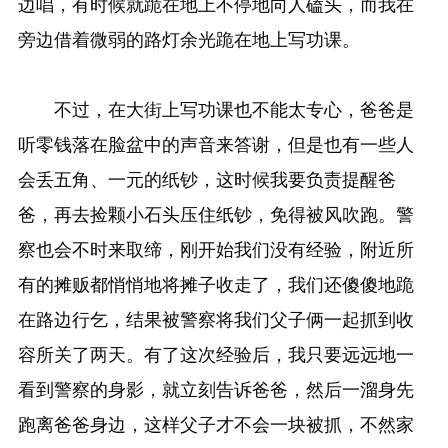
边唱，有时候就跪在地上不停地向人磕头，而我在
旁边借着微弱的路灯余光跪在地上写功课。
不过，在大街上写功课也不能太专心，爸爸是
听零钱落在脸盆中的声音来答谢，但是也有一些人
会丢五角、一元的纸钞，这时候我要负责提醒爸
爸，再去捡颗小石头压住纸钞，免得被风吹跑。警
察也会不时来取缔，刚开始我们没有经验，附近所
有的摊贩都悄悄地将摊子收走了，我们还傻傻地跪
在路边行乞，结果被警察将我们父子俩一起抓到收
容所关了两天。有了这次经验后，我只要远远地一
看到警察的身影，就立刻告诉爸爸，然后一溜身先
跑离爸爸身边，这样父子才不会一块被抓，不然家