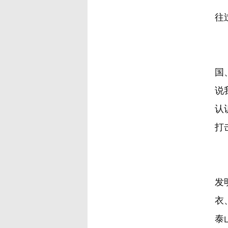
往
鲁
国
说
认
打
人
发
衣
泰