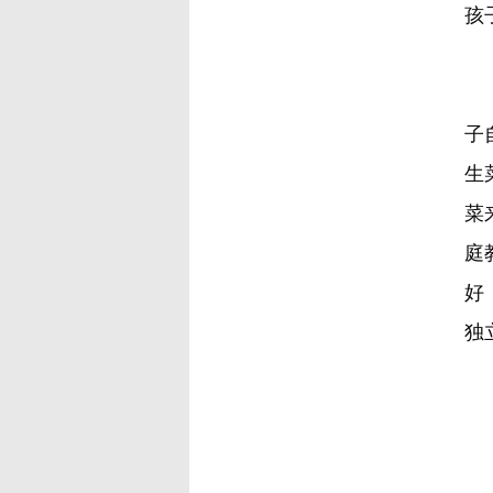
孩
无
子
生
菜
庭
好
独
我