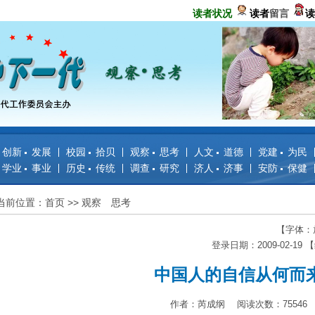
读者状况
读者
留言
读
创新 发展
校园 拾贝
观察 思考
人文 道德
党建 为民
学业 事业
历史 传统
调查 研究
济人 济事
安防 保健
当前位置：首页
>>
观察 思考
【字体：
登录日期：2009-02-19
中国人的自信从何而
作者：芮成纲 阅读次数：75546