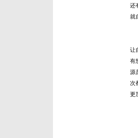
还
就
我
让
有
源
次
更