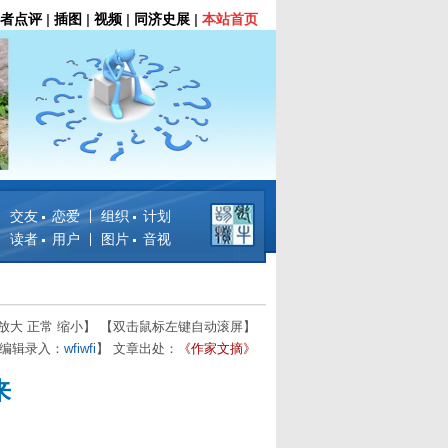
者点评
|
插图
|
视频
|
同济史展
|
本站首页
交友 恋爱
组织 计划
读者 用户
图片 音视
放大
正常
缩小
】 【双击鼠标左键自动滚屏】
 【编辑录入：
wfiwfi
】 文章出处：
《作家文摘》
来