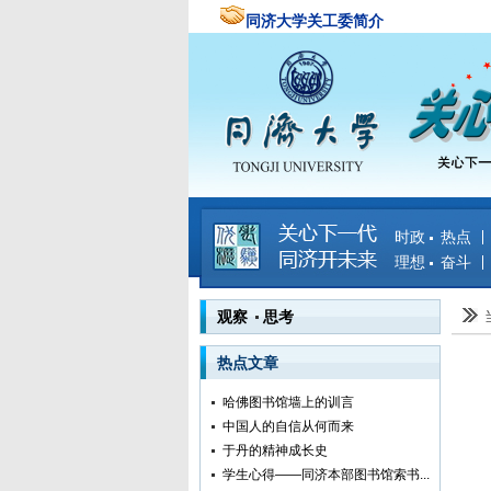
同济大学关工委简介
时政 热点
理想 奋斗
观察 思考
热点文章
哈佛图书馆墙上的训言
中国人的自信从何而来
于丹的精神成长史
学生心得——同济本部图书馆索书...