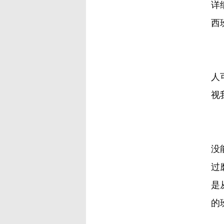
详
西
他
人
视
2
没
过
是
的