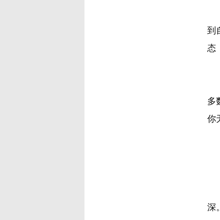
我
到
态
整
多
你
我
深