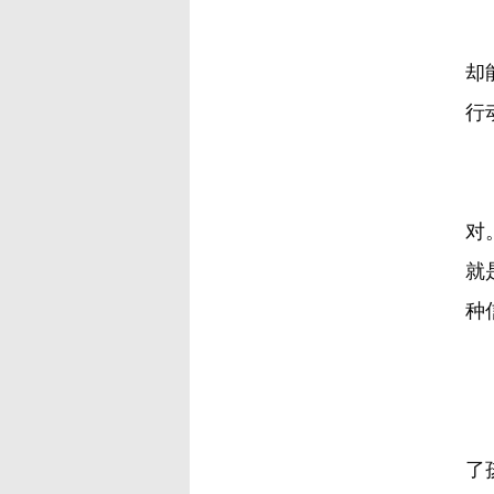
他
却
行
我
对
就
种
在
了