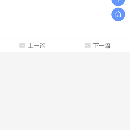
上一篇
下一篇
相关新闻
只有上了大学，才好评价大学
大学生返乡创业，有知识、有眼界才能有品位
道路决定命运 发展才能自强
一个只有聪明人的世界是没有希望的