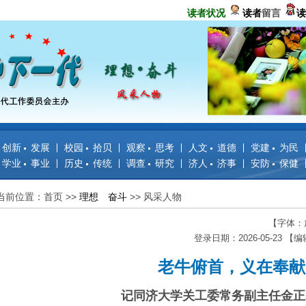
读者状况
读者
留言
读
创新 发展
校园 拾贝
观察 思考
人文 道德
党建 为民
学业 事业
历史 传统
调查 研究
济人 济事
安防 保健
当前位置：首页
>>
理想 奋斗
>>
风采人物
【字体：
登录日期：2026-05-23 【
老牛俯首，义在奉献
记同济大学关工委常务副主任金正