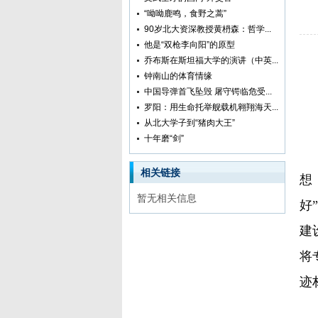
“呦呦鹿鸣，食野之蒿”
90岁北大资深教授黄枬森：哲学...
他是“双枪李向阳”的原型
乔布斯在斯坦福大学的演讲（中英...
钟南山的体育情缘
中国导弹首飞坠毁 屠守锷临危受...
罗阳：用生命托举舰载机翱翔海天...
从北大学子到“猪肉大王”
十年磨“剑”
近
相关链接
想
暂无相关信息
好
建
将
迹