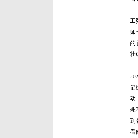
金
工
师
的
壮
他
2
记
动
殊
到
看