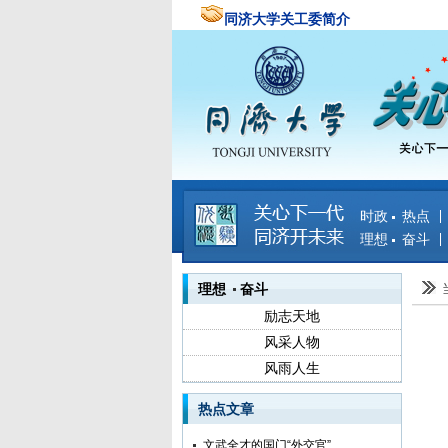
同济大学关工委简介
时政 热点
理想 奋斗
理想 奋斗
励志天地
风采人物
风雨人生
热点文章
文武全才的国门“外交官”