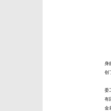
金
身
创
1
委
有
金