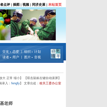
者点评
|
插图
|
视频
|
同济史展
|
本站首页
交友 恋爱
组织 计划
读者 用户
图片 音视
放大
正常
缩小
】 【双击鼠标左键自动滚屏】
编辑录入：
fengfy
】 文章出处：
校关工委办公室
基老师