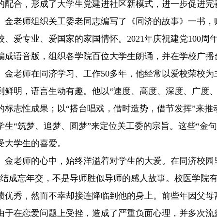
的配合，形成了大学生党建进社区新模式，进一步促进完
老师组织关工委老同志编写了《同济的故事》一书，赠
校、爱专业、爱国家的家国情怀。2021年庆祝建党100
编成语音版，组织各学院百位大学生朗诵，并在学校广播
老师在同济学习、工作50多年，他经常以爱校荣校为
到鲜明，语言生动有趣。他以“速度、高度、深度、广度、
的标志性成果；以“搭台唱戏，借时造势，借节发挥”来推
学生“筑梦、追梦、圆梦”来定位关工委的宗旨。这些“金
受大学生的喜爱。
老师的心中，始终洋溢着对学生的大爱。在同济校园里
”结成忘年交，不是导师胜似导师的感人故事。校医学院
绩优秀，然而不幸却接连降临到他的身上。前些年因父母
由于在恋爱问题上受挫，造成了严重负面心理，并多次流