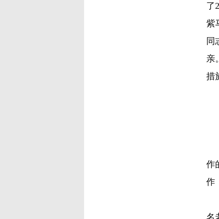
了
紫
同
亲
措
金
作
作
2
名