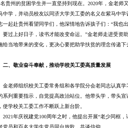
2名贵州的贫困学生并一直坚持到现在。2020年，金老
马中学，并动员校友以同济大学关工委的名义在紫马中学
志一起赴贵州看望同学们，他深情地告诉孩子们：“我也
。要过上好日子，读书才能改变命运。”金老师走进受资
施给当地带来的变化，更决心要把助学扶贫的理念传递下
二、敬业奋斗奉献，推动学校关工委高质量发展
老师组织校关工委常务组和各学院分会老同志认真学习
的系列重要指示，自觉提高政治站位。他带头学，带头宣
，使学校关工委工作不断跃上新台阶。
021年庆祝建党100周年之时，他提出开展“老少同框，
老党员和百名大学生党员同台放歌，共谈信仰。