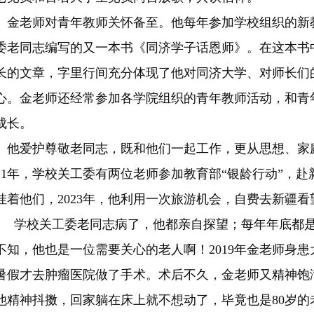
老师对青年教师关怀备至。他每年参加学校组织的新教
委老同志编写的又一本书《同济学子话恩师》。在这本书
长的文章，字里行间充分体现了他对同济大学、对师长们
心。金老师还经常参加各学院组织的青年教师活动，和青
成长。
爱护尊敬老同志，既和他们一起工作，更从思想、家
021年，学校关工委有两位老师参加教育部“银龄行动”，
挂着他们，2023年，他利用一次旅游机会，自费去新疆
。 学校关工委老同志病了，他都亲自探望；每年年底都
不知，他也是一位需要关心的老人啊！2019年金老师身
暑假才去肿瘤医院做了手术。术后不久，金老师又精神饱
他精神抖擞，回家躺在床上就不想动了，毕竟也是80岁