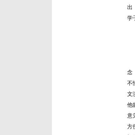
出
学
“
念
不
文
他
意
方