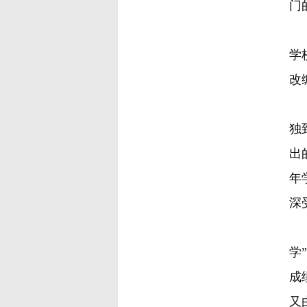
门
金
学
改
金
独
出
年
深
金
学
成
又