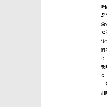
医
况
澡
邀
转
的
会
老
会
一
泪
校