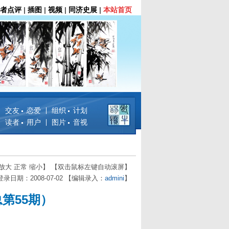
者点评
|
插图
|
视频
|
同济史展
|
本站首页
交友 恋爱
组织 计划
读者 用户
图片 音视
放大
正常
缩小
】 【双击鼠标左键自动滚屏】
登录日期：2008-07-02 【编辑录入：
admini
】
第55期）