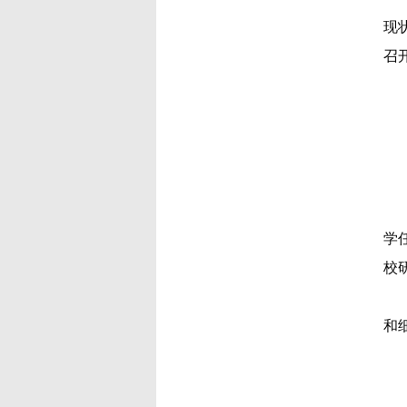
现
召
学
校
和