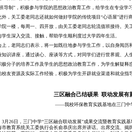
“班导制”，积极参与学院的思想政治教育工作，给学生在专业学
此外，关工委老同志还就如何做好学院的传统项目“心语屋”进行商
学院一楼，每周一、四开放，由关工委老同志轮流值班接待。关
与学生深入交流、接触，帮助学生顺利度过大学四年生活。
会上，老同志们表示，将一如既往地参与学生工作，以自身阅历
业知识讲座，通过谈心、座谈等方式，对同学们进行世界观、人
积极分子的培养工作及学生的思想政治教育工作，为学生解疑释
的校友资源及实际工作经验，积极为学生开辟就业渠道和就业指
三
区融合己结硕果
联动发展有
——我校环保教育实践基地在三门中
3月26日
，三
门中学“三区融合联动发展”成果交流暨教育实践
海市教育系统关工委执行会长俞恭庆出席并讲话。出席交流、揭