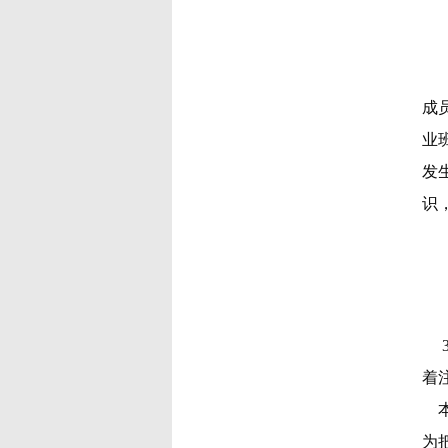
成
业
发
识
着
为