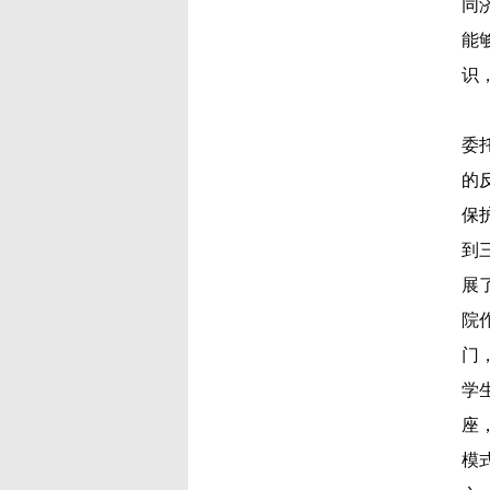
同
能
识
委
的
保
到
展
院
门
学
座
模