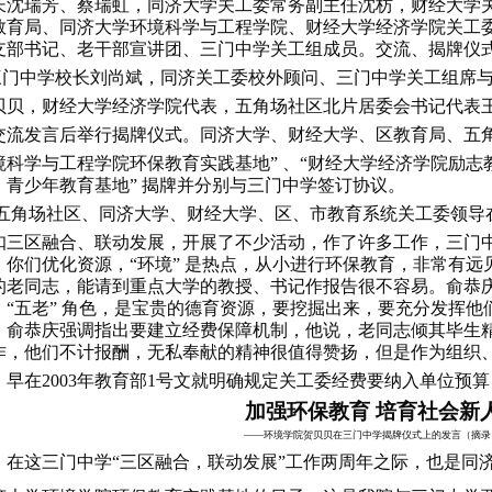
长沈瑞芳、蔡瑞虹，同济大学关工委常务副主任沈枋，财经大学
教育局、同济大学环境科学与工程学院、财经大学经济学院关工
支部书记、老干部宣讲团、三门中学关工组成员。交流、揭牌仪
三门中学校长刘尚斌，同济关工委校外顾问、三门中学关工组席
贝贝，财经大学经济学院代表，五角场社区北片居委会书记代表
交流发言后举行揭牌仪式。同济大学、财经大学、区教育局、五
境科学与工程学院环保教育实践基地”
、“财经大学经济学院励志
）青少年教育基地”
揭牌并分别与三门中学签订协议。
五角
场社区、同济大学、财经大学、区、市教育系统关工委领导
扣三区融合、联动发展，开展了不少活动，作了许多工作，三门
。你们优化资源，“环境”
是热点，从小进行环保教育，非常有远
的老同志，能请到重点大学的教授、书记作报告很不容易。俞恭
“五老”
角色，是宝贵的德育资源，要挖掘出来，要充分发挥他
俞恭庆强调指出要建立经费保障机制，他说，老同志倾其毕生
作，他们不计报酬，无私奉献的精神很值得赞扬，但是作为组织
，早在
2003年教育部1号文就明确规定关工委经费要纳入单位预
加强环保教育 培育社会新
——环境学院贺贝贝在三门中学揭牌仪式上的发言（摘录
在这三门中学“三区融合，联动发展”工作两周年之际，也是同