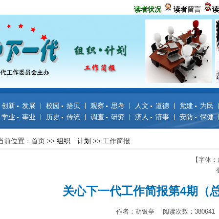
读者状况
读者
留言
读
创新 发展
校园 拾贝
观察 思考
人文 道德
党建 为民
学业 事业
历史 传统
调查 研究
济人 济事
安防 保健
当前位置：首页
>>
组织 计划
>>
工作简报
【字体：
关心下一代工作简报第4期（总
作者：胡银亭 阅读次数：380641