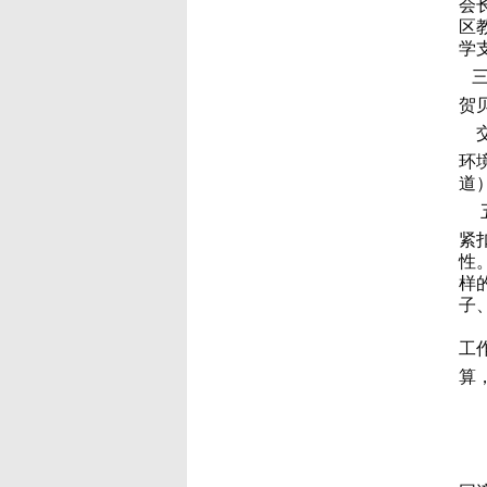
会
区
学
贺
环
道
紧
性
样
子、
工
算