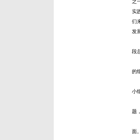
之
实
们
发
段
的
小
题
面