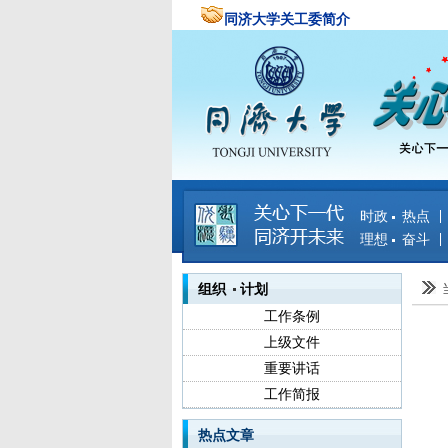
同济大学关工委简介
时政 热点
理想 奋斗
组织 计划
工作条例
上级文件
重要讲话
工作简报
热点文章