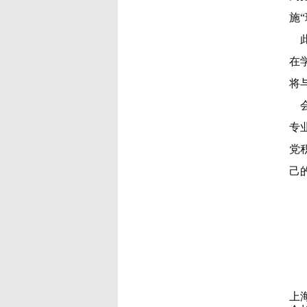
施
在
将
专
党
己
上