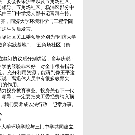
关工委会长朱沪生以及五角场社区、
委领导、五角场社区、杨浦区部分中
式由三门中学党支部书记富群主持。
与齐，同济大学环境科学与工程学院
王炳生先后发言。
角场社区关工委领导分别为“同济大学
教育实践基地”
、“五角场社区（街
在签订协议后分别讲活，俞恭庆说：
中学的经验非常好，对全市很有指导
见。充分利用资源，能请到像王平这
庆说，离退休人员中有很多教育尖
们的作用。
精力投身教育事业、投身关心下一代
、领导，一定要把关工委经费纳入预
算，我们要养成以法行政，照章办事。
人
）
济大学环境学院与三门中学共同建立