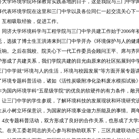
济大学环境学院环保教育实践基地的日子，这是我院与三门中学
够代表环境学院在这里和三门中学以及各位同仁一起交流关心下
，互相吸取经验，促进工作。
同济大学环境科学与工程学院与三门中学共建工作始于
2006
托，
选拔了博士生王洪涛来到三门中学开办《环境保护与人的健
反响。
之后
在我校、院关心下一代工作委员会顾问王平、席与齐
护形成了共建关系，我们学院共建的目光由原来的社区拓展到中
三门中学就“环境与人的生活，环境与校园发展”等方面开展专题
了环境专题科普活动，诸如《活性炭吸附净化染料废水模拟试验
作为国内环境学科“五星级学院”的优良的软硬件的有力条件，敞
，让三门中学的学生参观，了解环境科技的发展现状和环境研究
生从小树立环保意识，为国家的环境事业做力所能及的事情。
两
，4次专题科普活动，双方
形成了良好的合作关系，也形成了大学
式。在关工委老同志的关心参与和协助联系下，三区共建联动亦